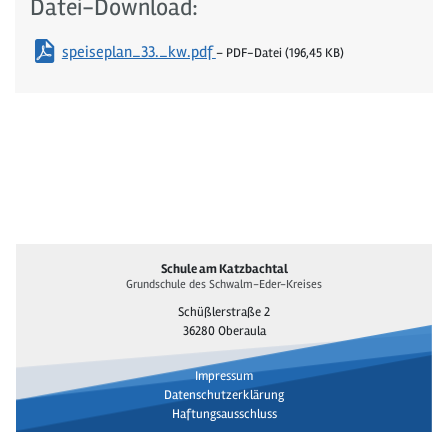
Datei-Download:
speiseplan_33._kw.pdf
– PDF-Datei (196,45 KB)
Schule am Katzbachtal
Grundschule des Schwalm-Eder-Kreises
Schüßlerstraße 2
36280 Oberaula
Impressum
Daten­schutz­erklärung
Haftungs­aus­schluss